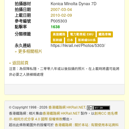
拍攝器材
Konica Minolta Dynax 7D
拍攝日期
2007-03-04
上載日期
2010-02-09
參考編號
P005303
點擊率
1638
分類標籤
高速鐵路
電力動車組 EMU
鐵路車輛
新幹線
日本
新幹線500系
永久連結
https://hkrail.net/Photos/5303/
» 更多相關相片
« 返回前頁
注意：為保障私隱，二零零八年或以後拍攝的照片，在上載時將盡可能將
非必要之人臉模糊處理
© Copyright 1998 - 2026
香港鐵路網 HKRail.NET
.
香港鐵路網 : 相片集
由
香港鐵路網 HKRail.NET
製作，以
創用CC 姓名標
示-相同方式分享 4.0 國際 授權條款
釋出。
超出此條款範圍外的授權可於
香港鐵路網 : 關於本站 : 有關使用本站資料