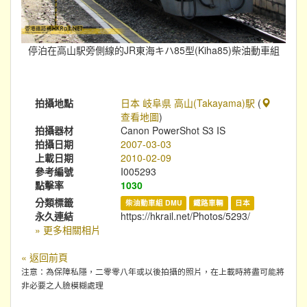
停泊在高山駅旁側線的JR東海キハ85型(Kiha85)柴油動車組
拍攝地點
日本 岐阜県 高山(Takayama)駅
(
查看地圖
)
拍攝器材
Canon PowerShot S3 IS
拍攝日期
2007-03-03
上載日期
2010-02-09
參考編號
I005293
點擊率
1030
分類標籤
柴油動車組 DMU
鐵路車輛
日本
永久連結
https://hkrail.net/Photos/5293/
» 更多相關相片
« 返回前頁
注意：為保障私隱，二零零八年或以後拍攝的照片，在上載時將盡可能將
非必要之人臉模糊處理