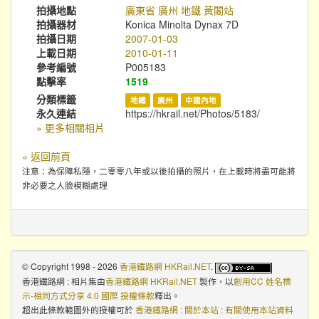
拍攝地點
廣東省 廣州 地鐵 黃閣站
拍攝器材
Konica Minolta Dynax 7D
拍攝日期
2007-01-03
上載日期
2010-01-11
參考編號
P005183
點擊率
1519
分類標籤
地鐵
廣州
中國內地
永久連結
https://hkrail.net/Photos/5183/
» 更多相關相片
« 返回前頁
注意：為保障私隱，二零零八年或以後拍攝的照片，在上載時將盡可能將
非必要之人臉模糊處理
© Copyright 1998 - 2026
香港鐵路網 HKRail.NET
.
香港鐵路網 : 相片集
由
香港鐵路網 HKRail.NET
製作，以
創用CC 姓名標
示-相同方式分享 4.0 國際 授權條款
釋出。
超出此條款範圍外的授權可於
香港鐵路網 : 關於本站 : 有關使用本站資料