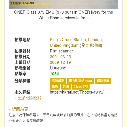
GNER Class 373 EMU (373 304) in GNER livery for the
White Rose services to York
拍攝地點
King's Cross Station, London,
United Kingdom
(
查看地圖
)
拍攝器材
Film scanner
拍攝日期
2001-03-25
上載日期
2009-12-19
參考編號
U004945
點擊率
1054
分類標籤
高速鐵路
電力動車組 EMU
鐵路車輛
倫敦
英國
Class 373
永久連結
https://hkrail.net/Photos/4945/
» 更多相關相片
« 返回前頁
注意：為保障私隱，二零零八年或以後拍攝的照片，在上載時將盡可能將
非必要之人臉模糊處理