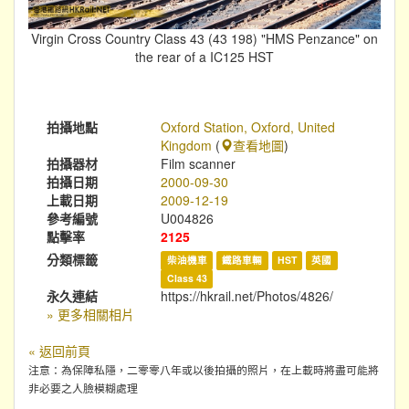
Virgin Cross Country Class 43 (43 198) "HMS Penzance" on
the rear of a IC125 HST
拍攝地點
Oxford Station, Oxford, United
Kingdom
(
查看地圖
)
拍攝器材
Film scanner
拍攝日期
2000-09-30
上載日期
2009-12-19
參考編號
U004826
點擊率
2125
分類標籤
柴油機車
鐵路車輛
HST
英國
Class 43
永久連結
https://hkrail.net/Photos/4826/
» 更多相關相片
« 返回前頁
注意：為保障私隱，二零零八年或以後拍攝的照片，在上載時將盡可能將
非必要之人臉模糊處理