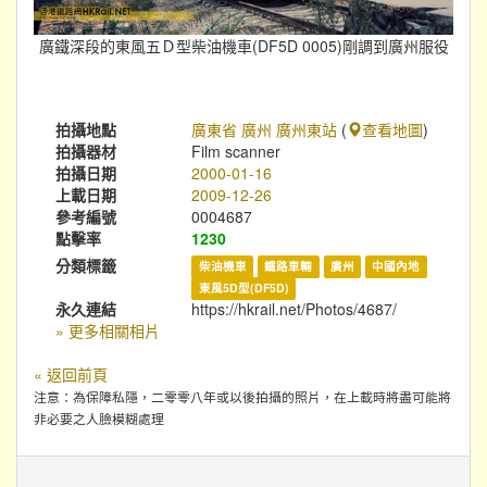
廣鐵深段的東風五Ｄ型柴油機車(DF5D 0005)剛調到廣州服役
拍攝地點
廣東省 廣州 廣州東站
(
查看地圖
)
拍攝器材
Film scanner
拍攝日期
2000-01-16
上載日期
2009-12-26
參考編號
0004687
點擊率
1230
分類標籤
柴油機車
鐵路車輛
廣州
中國內地
東風5D型(DF5D)
永久連結
https://hkrail.net/Photos/4687/
» 更多相關相片
« 返回前頁
注意：為保障私隱，二零零八年或以後拍攝的照片，在上載時將盡可能將
非必要之人臉模糊處理