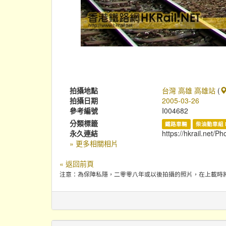
拍攝地點
台灣 高雄 高雄站
(
拍攝日期
2005-03-26
參考編號
I004682
分類標籤
鐵路車輛
柴油動車組 
永久連結
https://hkrail.net/P
» 更多相關相片
« 返回前頁
注意：為保障私隱，二零零八年或以後拍攝的照片，在上載時