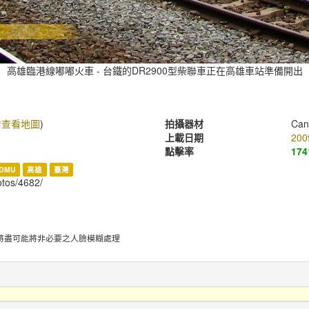
高雄臨港線嘟嘟火車 - 台鐵的DR2900型柴聯車正在高雄車站準備開出
查看地圖
)
拍攝器材
Can
上載日期
200
點擊率
174
DMU
高雄
臺灣
hotos/4682/
將盡可能將非必要之人臉模糊處理