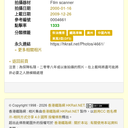
拍攝器材
Film scanner
拍攝日期
2000-01-16
上載日期
2009-12-26
參考編號
0004661
點擊率
1333
分類標籤
柴油機車
鐵路車輛
廣州
中國內地
東風3型(DF3)
永久連結
https://hkrail.net/Photos/4661/
» 更多相關相片
« 返回前頁
注意：為保障私隱，二零零八年或以後拍攝的照片，在上載時將盡可能將
非必要之人臉模糊處理
© Copyright 1998 - 2026
香港鐵路網 HKRail.NET
.
香港鐵路網 : 相片集
由
香港鐵路網 HKRail.NET
製作，以
創用CC 姓名標
示-相同方式分享 4.0 國際 授權條款
釋出。
超出此條款範圍外的授權可於
香港鐵路網 : 關於本站 : 有關使用本站資料