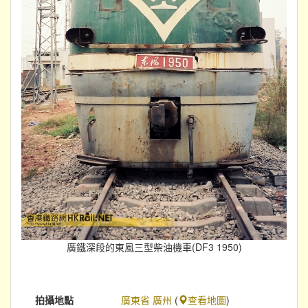
廣鐵深段的東風三型柴油機車(DF3 1950)
拍攝地點
廣東省 廣州
(
查看地圖
)