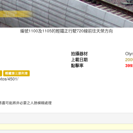
編號1100及1105的輕鐵正行駛720線前往天榮方向
拍攝器材
Oly
上載日期
200
點擊率
399
港
輕鐵第三期列車
hotos/4501/
將盡可能將非必要之人臉模糊處理