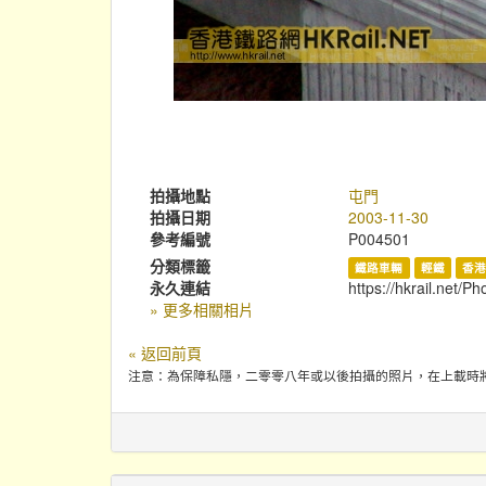
拍攝地點
屯門
拍攝日期
2003-11-30
參考編號
P004501
分類標籤
鐵路車輛
輕鐵
香
永久連結
https://hkrail.net/P
» 更多相關相片
« 返回前頁
注意：為保障私隱，二零零八年或以後拍攝的照片，在上載時