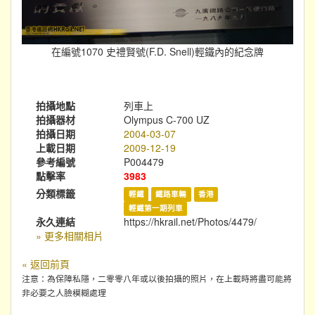
在編號1070 史禮賢號(F.D. Snell)輕鐵內的紀念牌
拍攝地點
列車上
拍攝器材
Olympus C-700 UZ
拍攝日期
2004-03-07
上載日期
2009-12-19
參考編號
P004479
點擊率
3983
分類標籤
輕鐵
鐵路車輛
香港
輕鐵第一期列車
永久連結
https://hkrail.net/Photos/4479/
» 更多相關相片
« 返回前頁
注意：為保障私隱，二零零八年或以後拍攝的照片，在上載時將盡可能將
非必要之人臉模糊處理