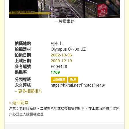
一段纜車路
拍攝地點
列車上
拍攝器材
Olympus C-700 UZ
拍攝日期
2002-10-06
上載日期
2009-12-19
參考編號
P004446
點擊率
1769
分類標籤
山頂纜車
香港
永久連結
https://hkrail.net/Photos/4446/
» 更多相關相片
« 返回前頁
注意：為保障私隱，二零零八年或以後拍攝的照片，在上載時將盡可能將
非必要之人臉模糊處理