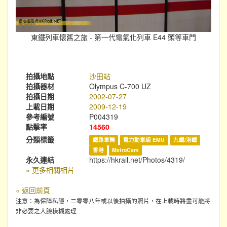
東鐵列車懷舊之旅 - 第一代電氣化列車 E44 頭等車門
拍攝地點
沙田站
拍攝器材
Olympus C-700 UZ
拍攝日期
2002-07-27
上載日期
2009-12-19
參考編號
P004319
點擊率
14560
分類標籤
鐵路車輛
電力動車組 EMU
九鐵/港鐵
香港
MetroCam
永久連結
https://hkrail.net/Photos/4319/
» 更多相關相片
« 返回前頁
注意：為保障私隱，二零零八年或以後拍攝的照片，在上載時將盡可能將
非必要之人臉模糊處理