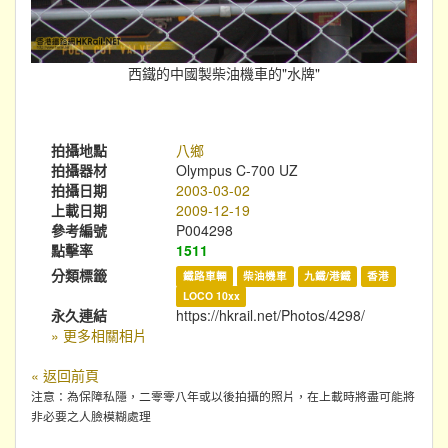
西鐵的中國製柴油機車的"水牌"
拍攝地點
八鄉
拍攝器材
Olympus C-700 UZ
拍攝日期
2003-03-02
上載日期
2009-12-19
參考編號
P004298
點擊率
1511
分類標籤
鐵路車輛
柴油機車
九鐵/港鐵
香港
LOCO 10xx
永久連結
https://hkrail.net/Photos/4298/
» 更多相關相片
« 返回前頁
注意：為保障私隱，二零零八年或以後拍攝的照片，在上載時將盡可能將
非必要之人臉模糊處理