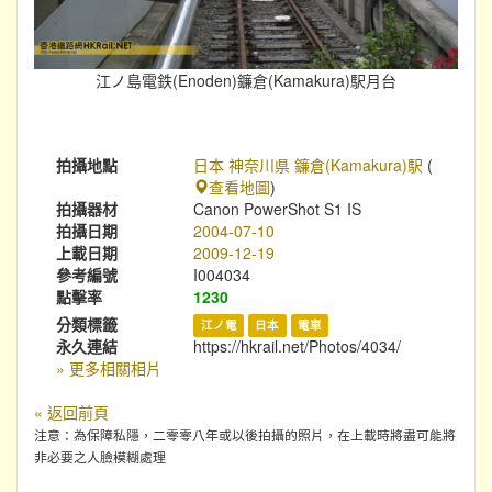
江ノ島電鉄(Enoden)鐮倉(Kamakura)駅月台
拍攝地點
日本 神奈川県 鐮倉(Kamakura)駅
(
查看地圖
)
拍攝器材
Canon PowerShot S1 IS
拍攝日期
2004-07-10
上載日期
2009-12-19
參考編號
I004034
點擊率
1230
分類標籤
江ノ電
日本
電車
永久連結
https://hkrail.net/Photos/4034/
» 更多相關相片
« 返回前頁
注意：為保障私隱，二零零八年或以後拍攝的照片，在上載時將盡可能將
非必要之人臉模糊處理