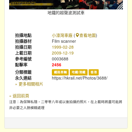
地鐵的超聲波測試車
拍攝地點
小濠灣車廠
(
查看地圖
)
拍攝器材
Film scanner
拍攝日期
1999-02-28
上載日期
2009-12-19
參考編號
0003688
點擊率
2456
分類標籤
鐵路車輛
地鐵/港鐵
香港
永久連結
https://hkrail.net/Photos/3688/
» 更多相關相片
« 返回前頁
注意：為保障私隱，二零零八年或以後拍攝的照片，在上載時將盡可能將
非必要之人臉模糊處理