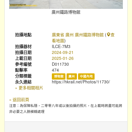
廣州鐵路博物館
拍攝地點
廣東省 廣州 廣州鐵路博物館
(
查
看地圖
)
拍攝器材
ILCE-7M3
拍攝日期
2024-09-21
上載日期
2025-01-26
參考編號
D011730
點擊率
474
分類標籤
博物館
廣州
中國內地
永久連結
https://hkrail.net/Photos/11730/
» 更多相關相片
« 返回前頁
注意：為保障私隱，二零零八年或以後拍攝的照片，在上載時將盡可能將
非必要之人臉模糊處理