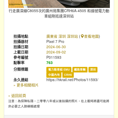
行走廣深線C8055次的廣州局集團CRH6A-4505 和諧號電力動
車組剛抵達深圳站
拍攝地點
廣東省 深圳 深圳站
(
查看地圖
)
拍攝器材
Pixel 7 Pro
拍攝日期
2024-06-30
上載日期
2024-09-02
參考編號
P011593
點擊率
763
分類標籤
電力動車組 EMU
鐵路車輛
深圳
中國內地
CRH6
永久連結
https://hkrail.net/Photos/11593/
» 更多相關相片
« 返回前頁
注意：為保障私隱，二零零八年或以後拍攝的照片，在上載時將盡可能將
非必要之人臉模糊處理