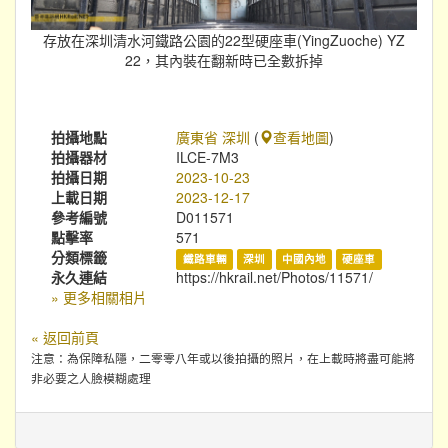
存放在深圳清水河鐵路公園的22型硬座車(YingZuoche) YZ
22，其內裝在翻新時已全數拆掉
拍攝地點
廣東省 深圳
(
查看地圖
)
拍攝器材
ILCE-7M3
拍攝日期
2023-10-23
上載日期
2023-12-17
參考編號
D011571
點擊率
571
分類標籤
鐵路車輛
深圳
中國內地
硬座車
永久連結
https://hkrail.net/Photos/11571/
» 更多相關相片
« 返回前頁
注意：為保障私隱，二零零八年或以後拍攝的照片，在上載時將盡可能將
非必要之人臉模糊處理