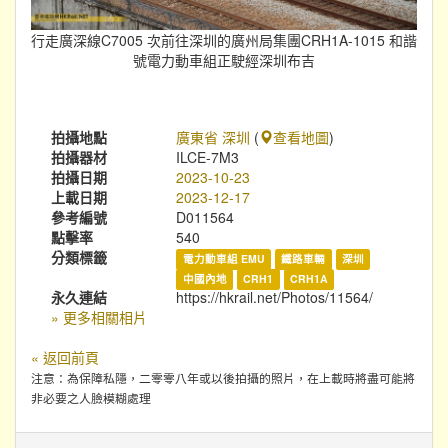
行走廣深線C7005 次前往深圳的廣州局集團CRH1A-1015 和諧
號電力動車組正駛經深圳布吉
拍攝地點
廣東省 深圳
(
查看地圖
)
拍攝器材
ILCE-7M3
拍攝日期
2023-10-23
上載日期
2023-12-17
參考編號
D011564
點擊率
540
分類標籤
電力動車組 EMU
鐵路車輛
深圳
中國內地
CRH1
CRH1A
永久連結
https://hkrail.net/Photos/11564/
» 更多相關相片
« 返回前頁
注意：為保障私隱，二零零八年或以後拍攝的照片，在上載時將盡可能將
非必要之人臉模糊處理