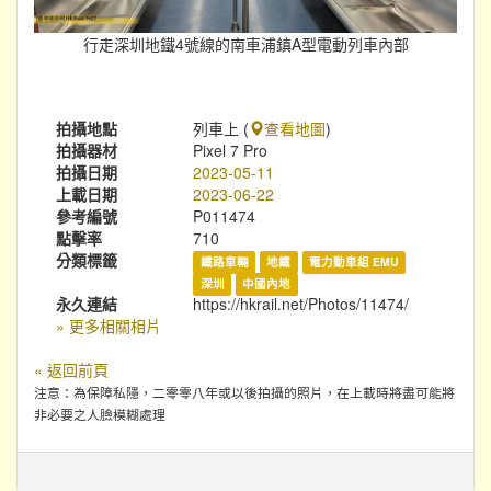
行走深圳地鐵4號線的南車浦鎮A型電動列車內部
拍攝地點
列車上 (
查看地圖
)
拍攝器材
Pixel 7 Pro
拍攝日期
2023-05-11
上載日期
2023-06-22
參考編號
P011474
點擊率
710
分類標籤
鐵路車輛
地鐵
電力動車組 EMU
深圳
中國內地
永久連結
https://hkrail.net/Photos/11474/
» 更多相關相片
« 返回前頁
注意：為保障私隱，二零零八年或以後拍攝的照片，在上載時將盡可能將
非必要之人臉模糊處理