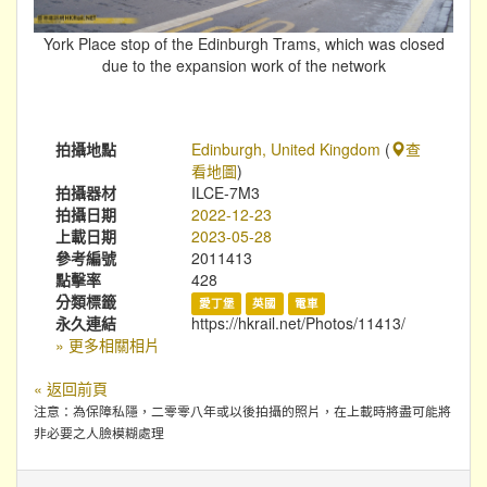
York Place stop of the Edinburgh Trams, which was closed
due to the expansion work of the network
拍攝地點
Edinburgh, United Kingdom
(
查
看地圖
)
拍攝器材
ILCE-7M3
拍攝日期
2022-12-23
上載日期
2023-05-28
參考編號
2011413
點擊率
428
分類標籤
愛丁堡
英國
電車
永久連結
https://hkrail.net/Photos/11413/
» 更多相關相片
« 返回前頁
注意：為保障私隱，二零零八年或以後拍攝的照片，在上載時將盡可能將
非必要之人臉模糊處理