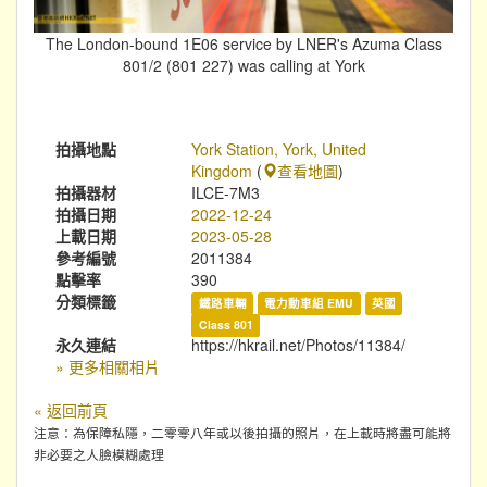
The London-bound 1E06 service by LNER's Azuma Class
801/2 (801 227) was calling at York
拍攝地點
York Station, York, United
Kingdom
(
查看地圖
)
拍攝器材
ILCE-7M3
拍攝日期
2022-12-24
上載日期
2023-05-28
參考編號
2011384
點擊率
390
分類標籤
鐵路車輛
電力動車組 EMU
英國
Class 801
永久連結
https://hkrail.net/Photos/11384/
» 更多相關相片
« 返回前頁
注意：為保障私隱，二零零八年或以後拍攝的照片，在上載時將盡可能將
非必要之人臉模糊處理