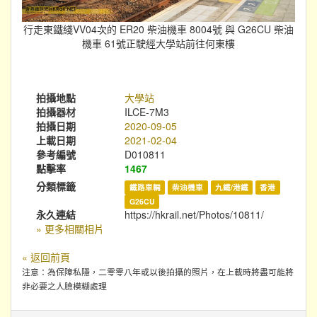
行走東鐵綫VV04次的 ER20 柴油機車 8004號 與 G26CU 柴油
機車 61號正駛經大學站前往何東樓
拍攝地點
大學站
拍攝器材
ILCE-7M3
拍攝日期
2020-09-05
上載日期
2021-02-04
參考編號
D010811
點擊率
1467
分類標籤
鐵路車輛
柴油機車
九鐵/港鐵
香港
G26CU
永久連結
https://hkrail.net/Photos/10811/
» 更多相關相片
« 返回前頁
注意：為保障私隱，二零零八年或以後拍攝的照片，在上載時將盡可能將
非必要之人臉模糊處理