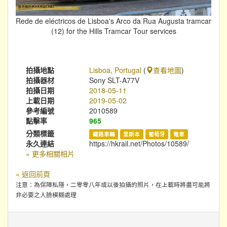
Rede de eléctricos de Lisboa's Arco da Rua Augusta tramcar
(12) for the Hills Tramcar Tour services
拍攝地點
Lisboa, Portugal
(
查看地圖
)
拍攝器材
Sony SLT-A77V
拍攝日期
2018-05-11
上載日期
2019-05-02
參考編號
2010589
點擊率
965
分類標籤
鐵路車輛
里斯本
葡萄牙
電車
永久連結
https://hkrail.net/Photos/10589/
» 更多相關相片
« 返回前頁
注意：為保障私隱，二零零八年或以後拍攝的照片，在上載時將盡可能將
非必要之人臉模糊處理