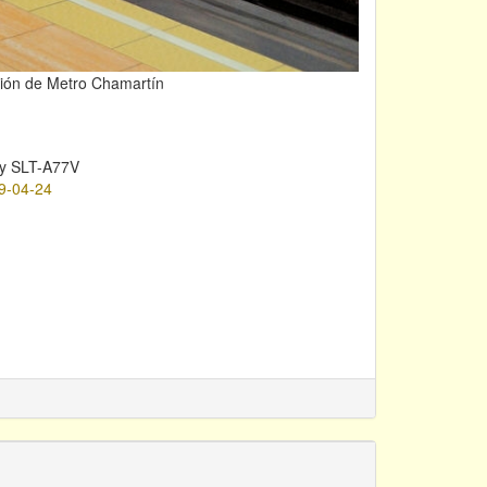
ación de Metro Chamartín
y SLT-A77V
9-04-24