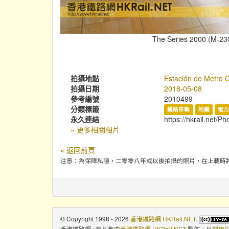
The Series 2000 (M-2306
拍攝地點
Estación de Metro 
拍攝日期
2018-05-08
參考編號
2010499
分類標籤
鐵路車輛
地鐵
電力
永久連結
https://hkrail.net/P
» 更多相關相片
« 返回前頁
注意：為保障私隱，二零零八年或以後拍攝的照片，在上載時
© Copyright 1998 - 2026
香港鐵路網 HKRail.NET
.
香港鐵路網 : 相片集
由
香港鐵路網 HKRail.NET
製作，以
創用C