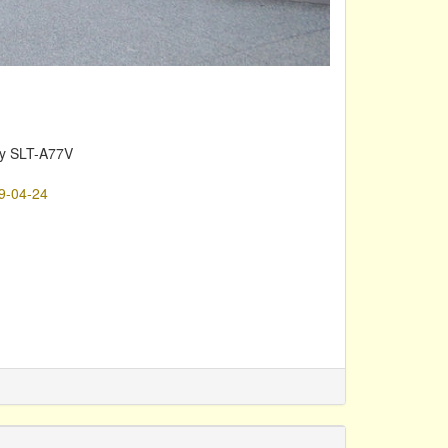
y SLT-A77V
9-04-24