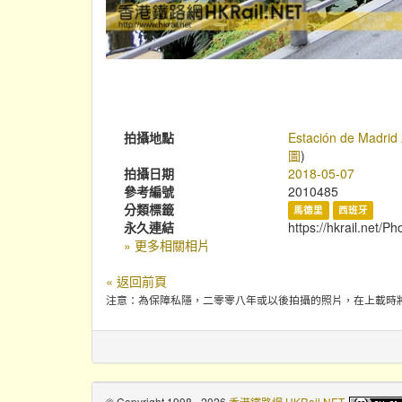
拍攝地點
Estación de Madrid 
圖
)
拍攝日期
2018-05-07
參考編號
2010485
分類標籤
馬德里
西班牙
永久連結
https://hkrail.net/P
» 更多相關相片
« 返回前頁
注意：為保障私隱，二零零八年或以後拍攝的照片，在上載時
© Copyright 1998 - 2026
香港鐵路網 HKRail.NET
.