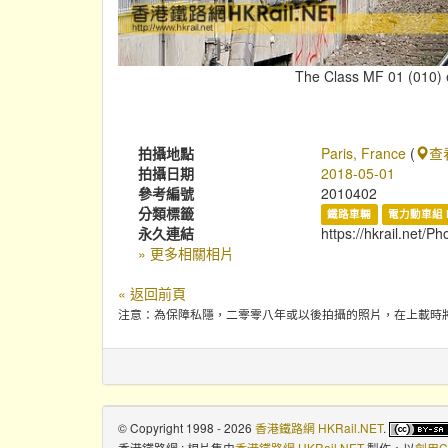
The Class MF 01 (010) e
拍攝地點
Paris, France
(
查
拍攝日期
2018-05-01
參考編號
2010402
分類標籤
鐵路車輛
電力動車組 
永久連結
https://hkrail.net/P
» 更多相關相片
« 返回前頁
注意：為保障私隱，二零零八年或以後拍攝的照片，在上載時
© Copyright 1998 - 2026
香港鐵路網 HKRail.NET
.
香港鐵路網 : 相片集
由
香港鐵路網 HKRail.NET
製作，以
創用C