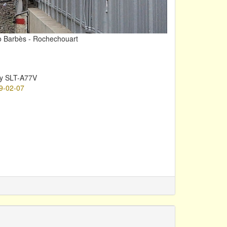
ro Barbès - Rochechouart
y SLT-A77V
9-02-07