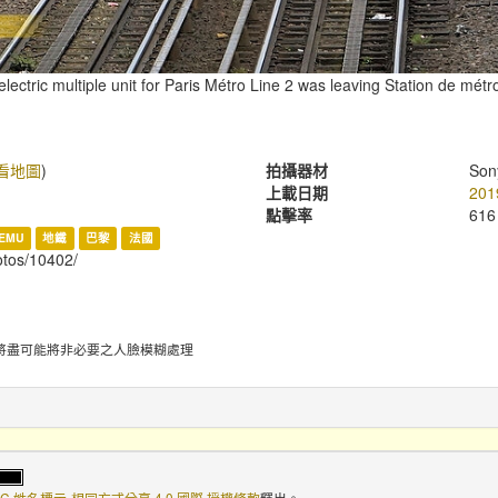
lectric multiple unit for Paris Métro Line 2 was leaving Station de mét
看地圖
)
拍攝器材
Son
上載日期
201
點擊率
616
EMU
地鐵
巴黎
法國
hotos/10402/
將盡可能將非必要之人臉模糊處理
C 姓名標示-相同方式分享 4.0 國際 授權條款
釋出。