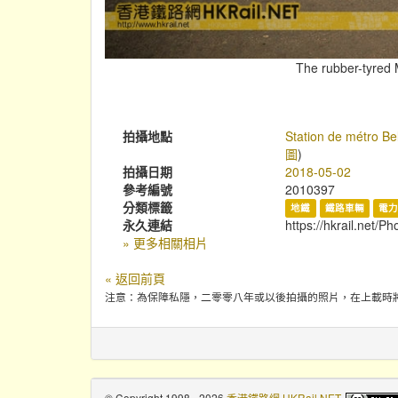
The rubber-tyred M
拍攝地點
Station de métro Be
圖
)
拍攝日期
2018-05-02
參考編號
2010397
分類標籤
地鐵
鐵路車輛
電力
永久連結
https://hkrail.net/P
» 更多相關相片
« 返回前頁
注意：為保障私隱，二零零八年或以後拍攝的照片，在上載時
© Copyright 1998 - 2026
香港鐵路網 HKRail.NET
.