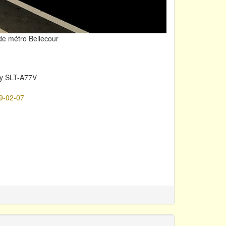
 de métro Bellecour
y SLT-A77V
9-02-07