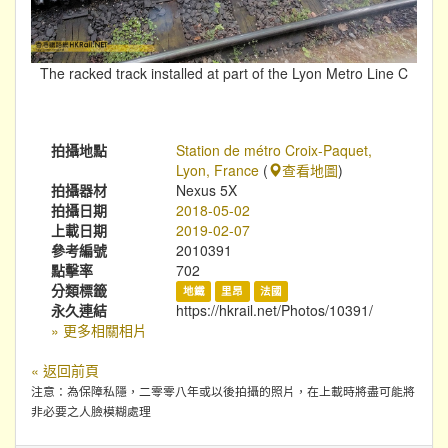
The racked track installed at part of the Lyon Metro Line C
拍攝地點
Station de métro Croix-Paquet,
Lyon, France
(
查看地圖
)
拍攝器材
Nexus 5X
拍攝日期
2018-05-02
上載日期
2019-02-07
參考編號
2010391
點擊率
702
分類標籤
地鐵
里昂
法國
永久連結
https://hkrail.net/Photos/10391/
» 更多相關相片
« 返回前頁
注意：為保障私隱，二零零八年或以後拍攝的照片，在上載時將盡可能將
非必要之人臉模糊處理