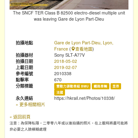
The SNCF TER Class B 82500 electro-diesel multiple unit
was leaving Gare de Lyon Part-Dieu
拍攝地點
Gare de Lyon Part-Dieu, Lyon,
France
(
查看地圖
)
拍攝器材
Sony SLT-A77V
拍攝日期
2018-05-02
上載日期
2019-02-07
參考編號
2010338
點擊率
670
分類標籤
雙動力源動車組 BMU
鐵路車輛
里昂
法國
永久連結
https://hkrail.net/Photos/10338/
» 更多相關相片
« 返回前頁
注意：為保障私隱，二零零八年或以後拍攝的照片，在上載時將盡可能將
非必要之人臉模糊處理