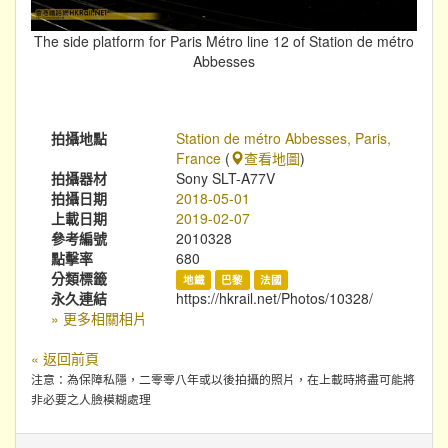
The side platform for Paris Métro line 12 of Station de métro
Abbesses
拍攝地點
Station de métro Abbesses, Paris,
France
(
查看地圖
)
拍攝器材
Sony SLT-A77V
拍攝日期
2018-05-01
上載日期
2019-02-07
參考編號
2010328
點擊率
680
分類標籤
地鐵
巴黎
法國
永久連結
https://hkrail.net/Photos/10328/
» 更多相關相片
« 返回前頁
注意：為保障私隱，二零零八年或以後拍攝的照片，在上載時將盡可能將
非必要之人臉模糊處理