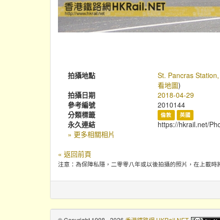
拍攝地點
St. Pancras Station
看地圖
)
拍攝日期
2018-04-29
參考編號
2010144
分類標籤
倫敦
英國
永久連結
https://hkrail.net/P
» 更多相關相片
« 返回前頁
注意：為保障私隱，二零零八年或以後拍攝的照片，在上載時
© Copyright 1998 - 2026
香港鐵路網 HKRail.NET
.