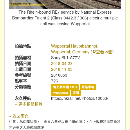
The Rhein-bound RE7 service by National Express
Bombardier Talent 2 (Class 9442.3 / 366) electric multiple
unit was leaving Wuppertal
拍攝地點
Wuppertal Hauptbahnhof,
Wuppertal, Germany
(
查看地圖
)
拍攝器材
Sony SLT-A77V
拍攝日期
2018-04-23
上載日期
2018-11-03
參考編號
2010053
點擊率
726
分類標籤
電力動車組 EMU
鐵路車輛
Wuppertal
德國
永久連結
https://hkrail.net/Photos/10053/
» 更多相關相片
« 返回前頁
注意：為保障私隱，二零零八年或以後拍攝的照片，在上載時將盡可能將
非必要之人臉模糊處理