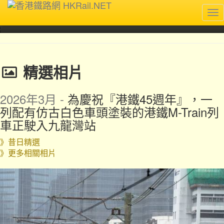
Tog
nav
精選相片
2026年3月 -
為慶祝『港鐵45週年』，一
列配有仿古白色車頭塗裝的港鐵M-Train列
車正駛入九龍灣站
》昔日精選
》更多相關相片