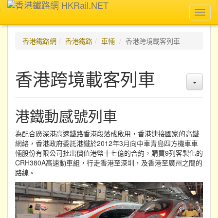
Toggl
navig
香港鐵路網
香港鐵路
車輛
香港跨境載客列車
香港跨境載客列車
港鐵動感號列車
為配合廣深港高速鐵路香港段落成啟用，香港連接國家的高鐵
網絡，香港政府委託港鐵於2012年3月向中車青島四方機車車
輛股份有限公司批出價值港幣十七億的合約，購買9列客製化的
CRH380A高速動車組，行走香港至深圳，及香港至廣州之間的
路線。