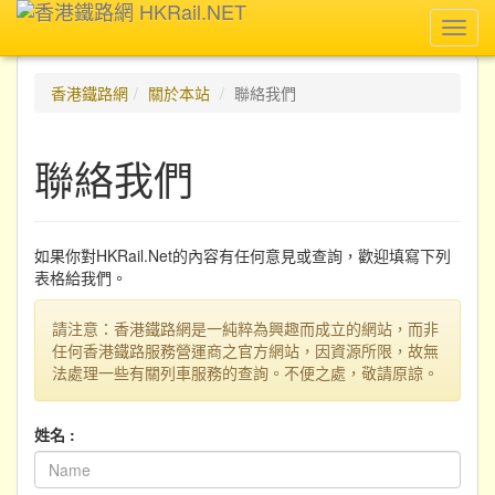
Toggl
navig
香港鐵路網
關於本站
聯絡我們
聯絡我們
如果你對HKRail.Net的內容有任何意見或查詢，歡迎填寫下列
表格給我們。
請注意：香港鐵路網是一純粹為興趣而成立的網站，而非
任何香港鐵路服務營運商之官方網站，因資源所限，故無
法處理一些有關列車服務的查詢。不便之處，敬請原諒。
姓名 :