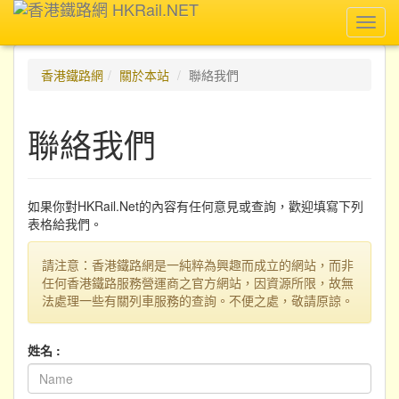
Toggl
navig
香港鐵路網
關於本站
聯絡我們
聯絡我們
如果你對HKRail.Net的內容有任何意見或查詢，歡迎填寫下列
表格給我們。
請注意：香港鐵路網是一純粹為興趣而成立的網站，而非
任何香港鐵路服務營運商之官方網站，因資源所限，故無
法處理一些有關列車服務的查詢。不便之處，敬請原諒。
姓名 :