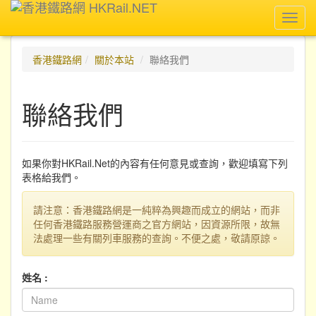
Toggl
navig
香港鐵路網
關於本站
聯絡我們
聯絡我們
如果你對HKRail.Net的內容有任何意見或查詢，歡迎填寫下列
表格給我們。
請注意：香港鐵路網是一純粹為興趣而成立的網站，而非
任何香港鐵路服務營運商之官方網站，因資源所限，故無
法處理一些有關列車服務的查詢。不便之處，敬請原諒。
姓名 :