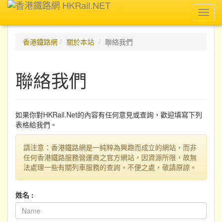
Toggl
navig
香港鐵路網
關於本站
聯絡我們
聯絡我們
如果你對HKRail.Net的內容有任何意見或查詢，歡迎填寫下列
表格給我們。
請注意：香港鐵路網是一純粹為興趣而成立的網站，而非
任何香港鐵路服務營運商之官方網站，因資源所限，故無
法處理一些有關列車服務的查詢。不便之處，敬請原諒。
姓名 :