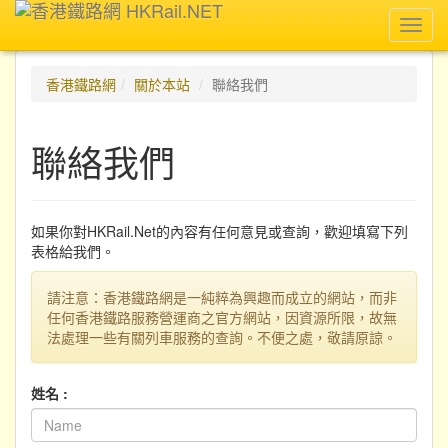
Toggl
navig
香港鐵路網
關於本站
聯絡我們
聯絡我們
如果你對HKRail.Net的內容有任何意見或查詢，歡迎填寫下列
表格給我們。
請注意：香港鐵路網是一純粹為興趣而成立的網站，而非
任何香港鐵路服務營運商之官方網站，因資源所限，故無
法處理一些有關列車服務的查詢。不便之處，敬請原諒。
姓名 :