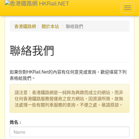
Toggl
navig
香港鐵路網
關於本站
聯絡我們
聯絡我們
如果你對HKRail.Net的內容有任何意見或查詢，歡迎填寫下列
表格給我們。
請注意：香港鐵路網是一純粹為興趣而成立的網站，而非
任何香港鐵路服務營運商之官方網站，因資源所限，故無
法處理一些有關列車服務的查詢。不便之處，敬請原諒。
姓名 :