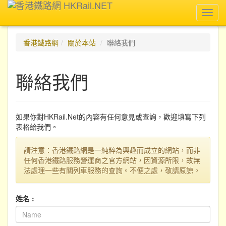
Toggl
navig
香港鐵路網
關於本站
聯絡我們
聯絡我們
如果你對HKRail.Net的內容有任何意見或查詢，歡迎填寫下列
表格給我們。
請注意：香港鐵路網是一純粹為興趣而成立的網站，而非
任何香港鐵路服務營運商之官方網站，因資源所限，故無
法處理一些有關列車服務的查詢。不便之處，敬請原諒。
姓名 :