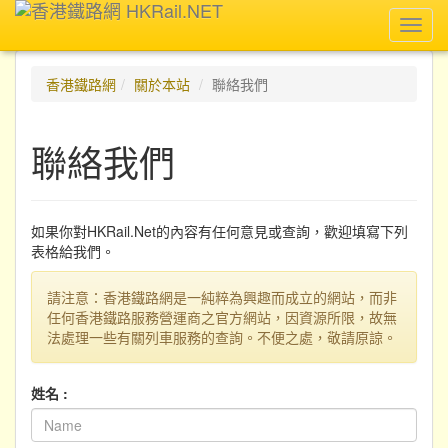
Toggl
navig
香港鐵路網
關於本站
聯絡我們
聯絡我們
如果你對HKRail.Net的內容有任何意見或查詢，歡迎填寫下列
表格給我們。
請注意：香港鐵路網是一純粹為興趣而成立的網站，而非
任何香港鐵路服務營運商之官方網站，因資源所限，故無
法處理一些有關列車服務的查詢。不便之處，敬請原諒。
姓名 :