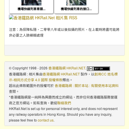
機場快線列車車頭...
機場快線列車的接口...
注意：為保障私隱，二零零八年或以後拍攝的照片，在上載時將盡可能將
非必要之人臉模糊處理
© Copyright 1998 - 2026
香港鐵路網 HKRail.NET
.
香港鐵路網 : 相片集
由
香港鐵路網 HKRail.NET
製作，以
創用CC 姓名標
示-相同方式分享 4.0 國際 授權條款
釋出。
超出此條款範圍外的授權可於
香港鐵路網 : 關於本站 : 有關使用本站資料
查閱。
*香港鐵路網是一純粹為興趣而成立的網站，而非任何香港鐵路服務營運
商之官方網站。如有查詢，歡迎
聯絡我們
HKRail.Net is set up for personal interest only, and does not represent
any railway operators in Hong Kong. Should you have any inquiry,
please feel free to
contact us
.